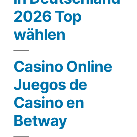
2026 Top
wählen
Casino Online
Juegos de
Casino en
Betway