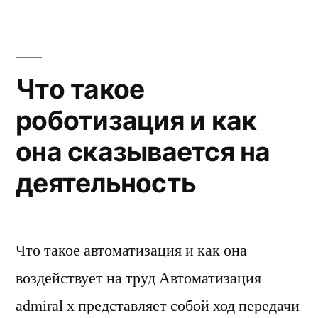
Line:
which
The
for
manner
in
Pick
Что такое
which
a
роботизация и как
for
Service
Pick
она сказывается на
a
as
Service
деятельность
well
as
well
as
as
Control
Что такое автоматизация и как она
Control
Gaming
Gaming
воздействует на труд Автоматизация
Potential
Potential
admiral x представляет собой ход передачи
Problems