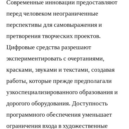
Современные инновации предоставляют
перед человеком неограниченные
перспективы для самовыражения и
претворения творческих проектов.
Цифровые средства разрешают
экспериментировать с очертаниями,
красками, звуками и текстами, создавая
работы, которые прежде предполагали
узкоспециализированного образования и
дорогого оборудования. Доступность
программного обеспечения уменьшает
ограничения входа в художественные