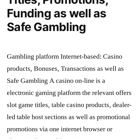
Platform
a
Funding as well as
single
and
Platform
Safe Gambling
Management
and
Management
Wagering
Wagering
Dangers”
Gambling platform Internet-based: Casino
Dangers
products, Bonuses, Transactions as well as
Safe Gambling A casino on-line is a
electronic gaming platform the relevant offers
slot game titles, table casino products, dealer-
led table host sections as well as promotional
promotions via one internet browser or