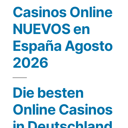
Casinos Online
NUEVOS en
España Agosto
2026
Die besten
Online Casinos
in Deutschland