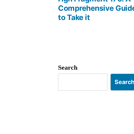
Post
Comprehensive Guid
to Take it
navigation
Search
Searc