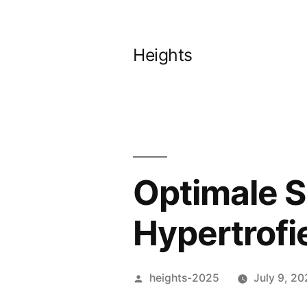
Skip
to
Heights
content
Optimale S
Hypertrofi
Posted
heights-2025
July 9, 2
by