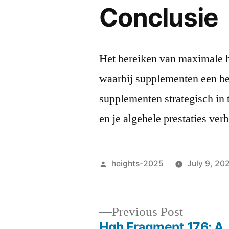
Conclusie
Het bereiken van maximale hy
waarbij supplementen een bel
supplementen strategisch in t
en je algehele prestaties ver
Posted
heights-2025
July 9, 20
by
Previous
Previous Post
post:
Hgh Fragment 176: A