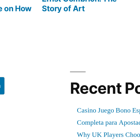
e on How
Story of Art
Recent P
h
Casino Juego Bono Es
Completa para Aposta
Why UK Players Choos