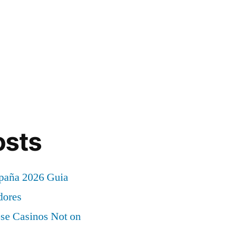
osts
paña 2026 Guia
dores
e Casinos Not on