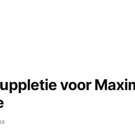
uppletie voor Maxi
e
026